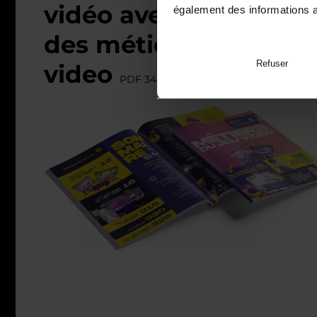
vidéo avec notre Gui
également des informations av
des métiers du jeu
Refuser
video
PDF 348 pages