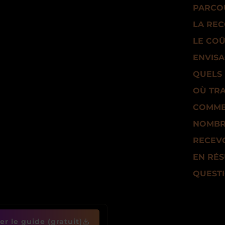
PARCO
LA RE
LE COÛ
ENVISA
QUELS 
OÙ TRA
COMME
NOMBRE
RECEVO
EN RÉ
QUESTI
r le guide (gratuit)