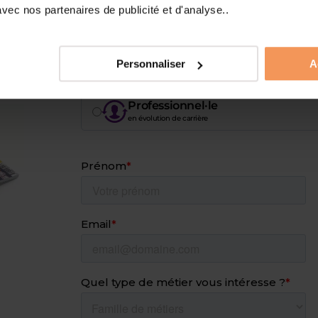
de
Collégien·e
ec nos partenaires de publicité et d'analyse..
en recherche d’orientation
Étudiant·e
Personnaliser
A
en poursuite d’étude
Professionnel·le
en évolution de carrière