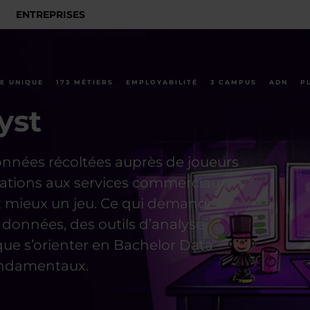
ENTREPRISES
E UNIQUE
173 MÉTIERS
EMPLOYABILITÉ
3 CAMPUS
ADN
P
yst
données récoltées auprès de joueurs
dations aux services commerciaux,
x mieux un jeu. Ce qui demande
données, des outils d’analyse
 que s’orienter en Bachelor Data
fondamentaux.