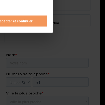
Lycéen·e
en recherche d’orientation
Parent
ccepter et continuer
en recherche pour mon enfant