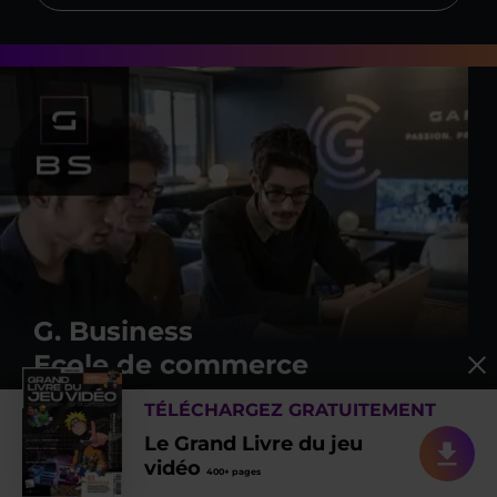
G. Business
Ecole de commerce
TÉLÉCHARGEZ GRATUITEMENT
Si vous êtes à l’aise dans le développement
commercial, à mener une campagne de
Le Grand Livre du jeu
communication et marketing pour la sortie d’un jeu, G.
vidéo
400+ pages
Business est l’une des rares écoles en France à