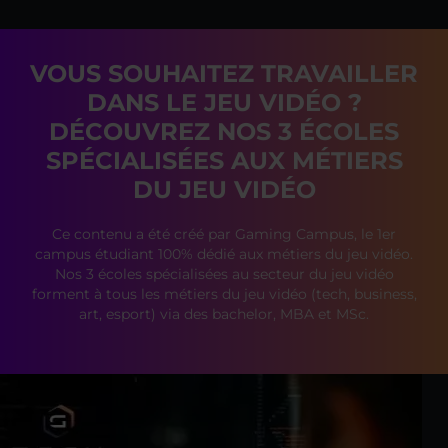
VOUS SOUHAITEZ TRAVAILLER
DANS LE JEU VIDÉO ?
DÉCOUVREZ NOS 3 ÉCOLES
SPÉCIALISÉES AUX MÉTIERS
DU JEU VIDÉO
Ce contenu a été créé par Gaming Campus, le 1er
campus étudiant 100% dédié aux métiers du jeu vidéo.
Nos 3 écoles spécialisées au secteur du jeu vidéo
forment à tous les métiers du jeu vidéo (tech, business,
art, esport) via des bachelor, MBA et MSc.