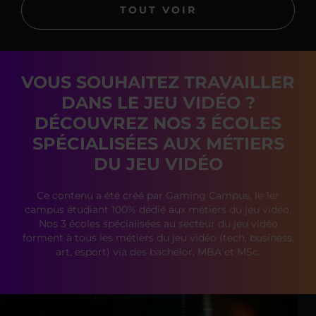
TOUT VOIR
VOUS SOUHAITEZ TRAVAILLER
DANS LE JEU VIDÉO ?
DÉCOUVREZ NOS 3 ÉCOLES
SPÉCIALISÉES AUX MÉTIERS
DU JEU VIDÉO
Ce contenu a été créé par Gaming Campus, le 1er
campus étudiant 100% dédié aux métiers du jeu vidéo.
Nos 3 écoles spécialisées au secteur du jeu vidéo
forment à tous les métiers du jeu vidéo (tech, business,
art, esport) via des bachelor, MBA et MSc.