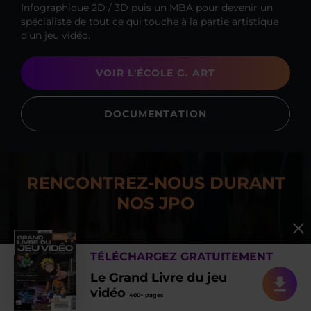
Infographique 2D / 3D puis un MBA pour devenir un
spécialiste de tout ce qui touche à la partie artistique
d’un jeu vidéo.
VOIR L'ÉCOLE G. ART
DOCUMENTATION
RENCONTREZ-NOUS DURANT
NOS JPO
Avant de vous lancer, sachez que les écoles Gaming
TÉLÉCHARGEZ GRATUITEMENT
Campus organisent régulièrement des portes ouvertes
(en ligne ou physique si la situation sanitaire nous le
Le Grand Livre du jeu
permet) et des réunions d’information.
vidéo
400+ pages