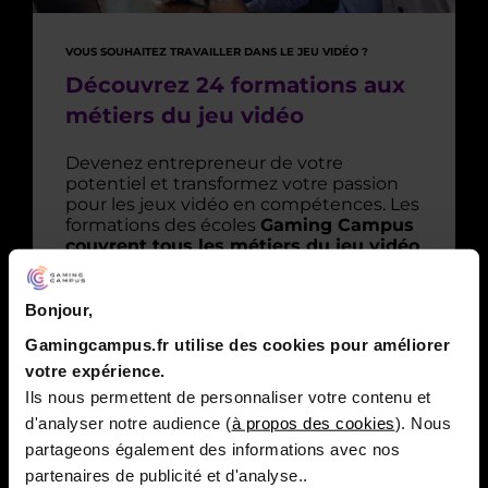
VOUS SOUHAITEZ TRAVAILLER DANS LE JEU VIDÉO ?
Découvrez 24 formations aux
métiers du jeu vidéo
Devenez entrepreneur de votre
potentiel et transformez votre passion
pour les jeux vidéo en compétences. Les
formations des écoles
Gaming Campus
couvrent tous les métiers du jeu vidéo
: développement informatique, business,
arts numériques et nouveaux métiers
de l’esport. Formations en alternance en
Bonjour,
MBA, MSc et 1 stage chaque année de
Gamingcampus.fr utilise des cookies pour améliorer
bachelor.
votre expérience.
Ils nous permettent de personnaliser votre contenu et
VOIR LES FORMATIONS
d'analyser notre audience (
à propos des cookies
). Nous
partageons également des informations avec nos
partenaires de publicité et d'analyse..