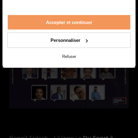
Andrey Lipattsev – Google :
« Making the
web better »
Accepter et continuer
Personnaliser
Refuser