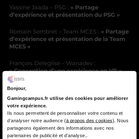
Yassine Jaada – PSG :
« Partage
d’expérience et présentation du PSG »
Romain Sombret – Team MCES :
« Partage
d’expérience et présentation de la Team
MCES »
François Deleglise – Wanadev :
« Conception d’une expérience en VR »
Suzanne Rault – Wanadev :
« Conception
Bonjour,
d’une expérience en VR »
Gamingcampus.fr utilise des cookies pour améliorer
votre expérience.
Jean-Marie Rudent – Wanadev :
Ils nous permettent de personnaliser votre contenu et
« L’importance de l’animation dans vos
d'analyser notre audience (
à propos des cookies
). Nous
projets »
partageons également des informations avec nos
partenaires de publicité et d'analyse..