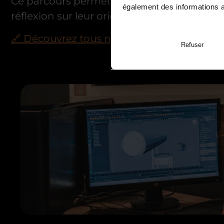
Ce parcours permet aux élèves de mieux
également des informations av
réflexion sur leur orientation future.
🔗 Découvrez tous nos stages et inscrivez-
Refuser