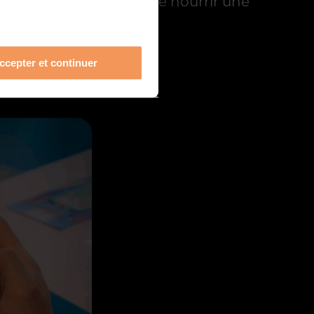
ser leurs questions, et de nourrir une
ccepter et continuer