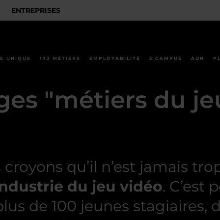
ENTREPRISES
E UNIQUE
173 MÉTIERS
EMPLOYABILITÉ
3 CAMPUS
ADN
P
ges "métiers du je
oyons qu’il n’est jamais trop 
ndustrie du jeu vidéo
. C’est
us de 100 jeunes stagiaires, d