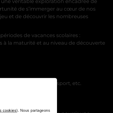
 une véritable exploration encadrée de
rtunité de s’immerger au cœur de nos
 jeu et de découvrir les nombreuses
périodes de vacances scolaires :
s à la maturité et au niveau de découverte
de création, arènes esport, etc.
rojet, etc.
u vidéo
s cookies
). Nous partageons