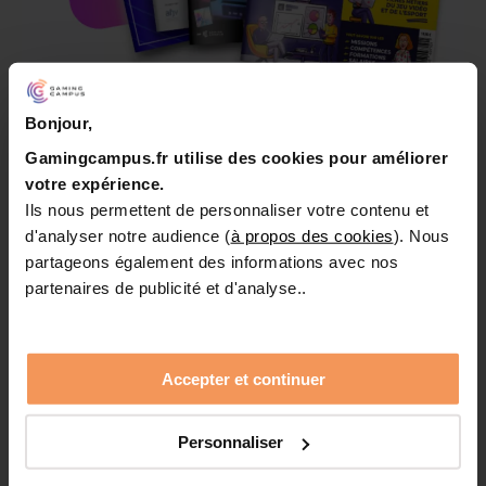
DECK GAMING CAMPUS
Bonjour,
Téléchargez le « starter pack »
Gamingcampus.fr utilise des cookies pour améliorer
Gaming Campus
votre expérience.
Ils nous permettent de personnaliser votre contenu et
Faites le plein d'informations sur le
d'analyser notre audience (
à propos des cookies
). Nous
secteur du jeu vidéo, les métiers,
partageons également des informations avec nos
l'emploi et les formations possibles.
partenaires de publicité et d'analyse..
Réalisé avec nos partenaires l'AFJV, le
SNJV, Les Echos Start et de nombreux
professionnels.
Accepter et continuer
Notre Guide des métiers du jeu vidéo 2026
Personnaliser
Notre Guide du jeu vidéo