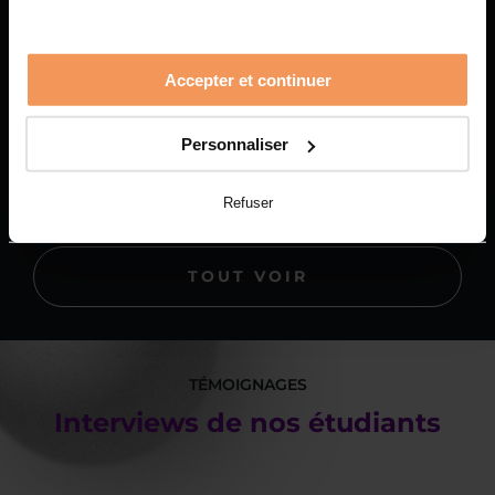
Awards 2026 : découvrez
les jeux vidéo de nos
Accepter et continuer
étudiants
PLUS
Personnaliser
Refuser
TOUT VOIR
TÉMOIGNAGES
Interviews de nos étudiants