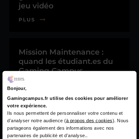
jeu vidéo
PLUS
Mission Maintenance :
quand les étudiant.es du
Gaming Campus
développent un jeu vidéo
pour la RATP
Bonjour,
Gamingcampus.fr utilise des cookies pour améliorer
PLUS
votre expérience.
Ils nous permettent de personnaliser votre contenu et
d'analyser notre audience (
à propos des cookies
). Nous
partageons également des informations avec nos
🎮🏆 Gaming Campus
partenaires de publicité et d'analyse..