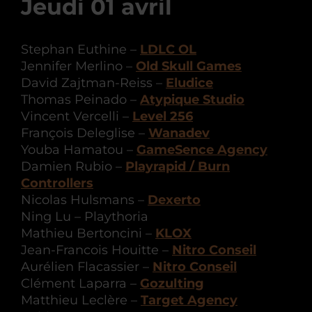
Jeudi 01 avril
Stephan Euthine –
LDLC OL
Jennifer Merlino –
Old Skull Games
David Zajtman-Reiss –
Eludice
Thomas Peinado –
Atypique Studio
Vincent Vercelli –
Level 256
François Deleglise –
Wanadev
Youba Hamatou –
GameSence Agency
Damien Rubio –
Playrapid / Burn
Controllers
Nicolas Hulsmans –
Dexerto
Ning Lu – Playthoria
Mathieu Bertoncini –
KLOX
Jean-Francois Houitte –
Nitro Conseil
Aurélien Flacassier –
Nitro Conseil
Clément Laparra –
Gozulting
Matthieu Leclère –
Target Agency