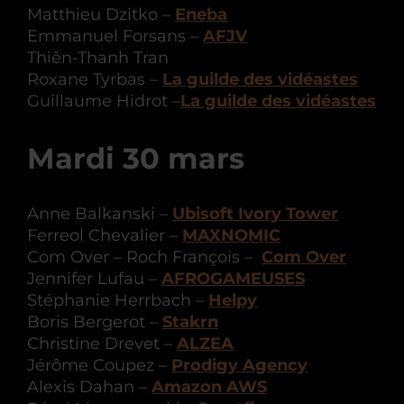
Matthieu Dzitko –
Eneba
Emmanuel Forsans –
AFJV
Thiên-Thanh Tran
Roxane Tyrbas –
La guilde des vidéastes
Guillaume Hidrot –
La guilde des vidéastes
Mardi 30 mars
Anne Balkanski –
Ubisoft Ivory Tower
Ferreol Chevalier –
MAXNOMIC
Com Over – Roch François –
Com Over
Jennifer Lufau –
AFROGAMEUSES
Stéphanie Herrbach –
Helpy
Boris Bergerot –
Stakrn
Christine Drevet –
ALZEA
Jérôme Coupez –
Prodigy Agency
Alexis Dahan –
Amazon AWS