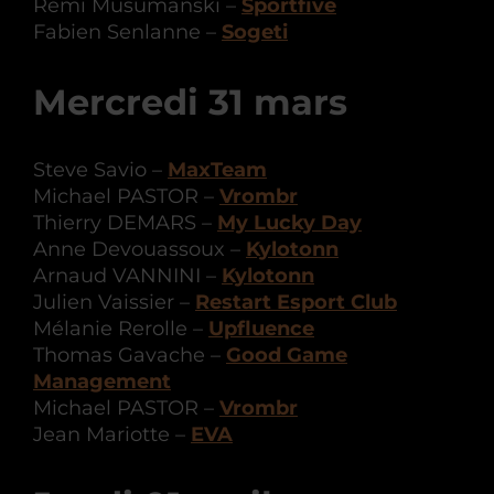
Rémi Musumanski –
Sportfive
Fabien Senlanne –
Sogeti
Mercredi 31 mars
Steve Savio –
MaxTeam
Michael PASTOR –
Vrombr
Thierry DEMARS –
My Lucky Day
Anne Devouassoux –
Kylotonn
Arnaud VANNINI –
Kylotonn
Julien Vaissier –
Restart Esport Club
Mélanie Rerolle –
Upfluence
Thomas Gavache –
Good Game
Management
Michael PASTOR –
Vrombr
Jean Mariotte –
EVA