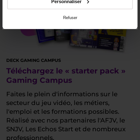
Personnaliser
Refuser
DECK GAMING CAMPUS
Téléchargez le « starter pack »
Gaming Campus
Faites le plein d'informations sur le
secteur du jeu vidéo, les métiers,
l'emploi et les formations possibles.
Réalisé avec nos partenaires l'AFJV, le
SNJV, Les Echos Start et de nombreux
professionnels.