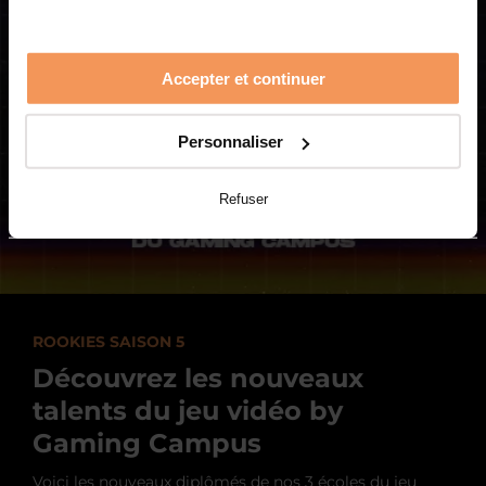
Accepter et continuer
Personnaliser
Refuser
ROOKIES SAISON 5
Découvrez les nouveaux
talents du jeu vidéo by
Gaming Campus
Voici les nouveaux diplômés de nos 3 écoles du jeu