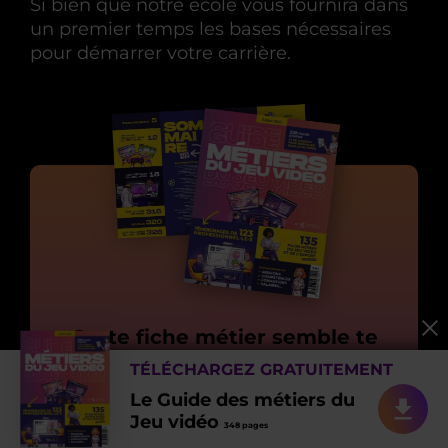
Si bien que notre école vous fournira dans
un premier temps les bases nécessaires
pour démarrer votre carrière.
Cette fiche métier semble te
plaire, des dizaines d'autres
TÉLÉCHARGEZ GRATUITEMENT
métiers sont possibles dans le
Le Guide des métiers du
secteur du jeu vidéo
Jeu vidéo
348 pages