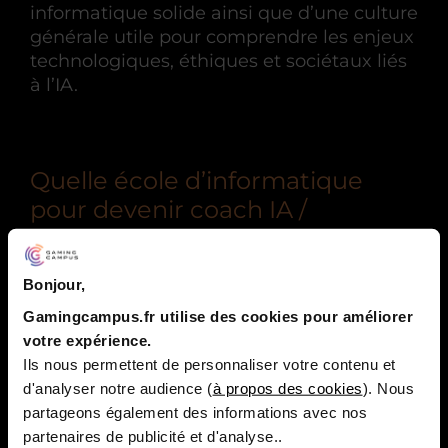
informatique solide ainsi que d’une culture
générale utile pour comprendre les enjeux
technologiques, éthiques et sociétaux liés
à l’IA.
Quelle école d’informatique
pour devenir coach IA /
entraîneur d’IA ?
L’école Gaming Campus forme à la
Bonjour,
pratique du développement informatique
Gamingcampus.fr utilise des cookies pour améliorer
et donne toutes les clés pour évoluer dans
votre expérience.
la filière IA.
Ils nous permettent de personnaliser votre contenu et
d'analyser notre audience (
à propos des cookies
). Nous
partageons également des informations avec nos
partenaires de publicité et d'analyse..