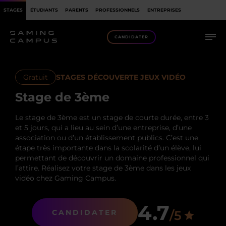
STAGES
ÉTUDIANTS
PARENTS
PROFESSIONNELS
ENTREPRISES
OBJECTIFS
CANDIDATER
PROGRAMME
CANDIDATER
Gratuit
STAGES DÉCOUVERTE JEUX VIDÉO
LES ENCADRANTS
Stage de 3ème
LES STAGES PRATIQUES
Le stage de 3ème est un stage de courte durée, entre 3
et 5 jours, qui a lieu au sein d’une entreprise, d’une
AVIS
association ou d’un établissement publics. C’est une
étape très importante dans la scolarité d’un élève, lui
QUI SOMMES-NOUS ?
permettant de découvrir un domaine professionnel qui
l’attire. Réalisez votre stage de 3ème dans les jeux
FAQ
vidéo chez Gaming Campus.
4.7
/5
CANDIDATER